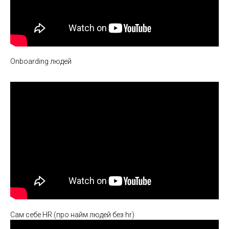
Оnboarding людей
Сам себе HR (про найм людей без hr)